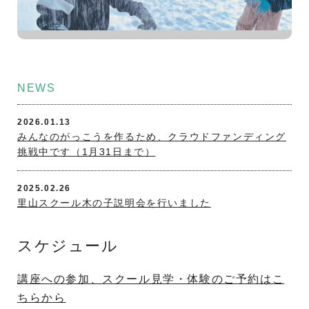
NEWS
2026.01.13
みんなのがっこうを作るため、クラウドファンディング
挑戦中です（1月31日まで）
2025.02.26
里山スクール木の子説明会を行いました
2025.01.21
スケジュール
塾や習い事の比較サイトSTUDY CHAIN様に 木の子代
表菊地のインタビューが掲載されました。
講座への参加、スクール見学・体験のご予約はこ
ちらから
2024.05.22